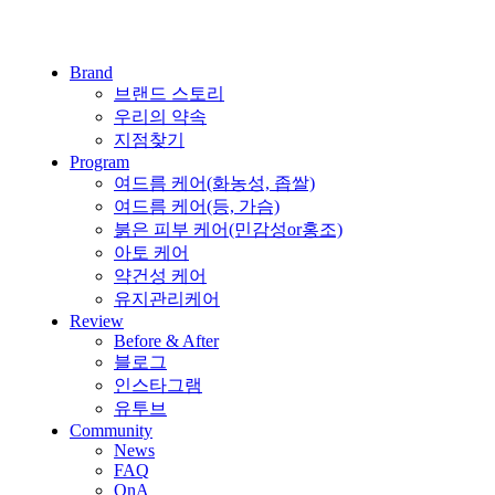
Brand
브랜드 스토리
우리의 약속
지점찾기
Program
여드름 케어(화농성, 좁쌀)
여드름 케어(등, 가슴)
붉은 피부 케어(민감성or홍조)
아토 케어
약건성 케어
유지관리케어
Review
Before & After
블로그
인스타그램
유투브
Community
News
FAQ
QnA