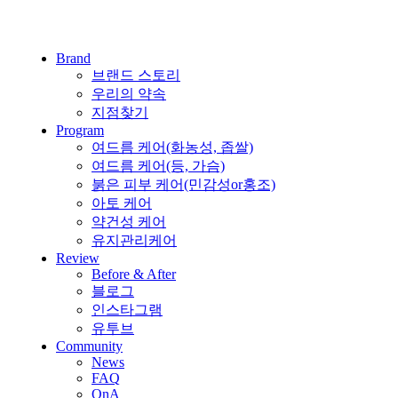
Brand
브랜드 스토리
우리의 약속
지점찾기
Program
여드름 케어(화농성, 좁쌀)
여드름 케어(등, 가슴)
붉은 피부 케어(민감성or홍조)
아토 케어
약건성 케어
유지관리케어
Review
Before & After
블로그
인스타그램
유투브
Community
News
FAQ
QnA